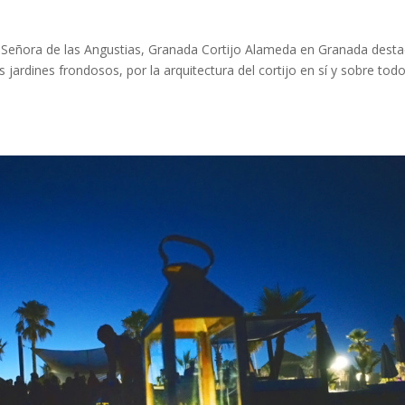
a Señora de las Angustias, Granada Cortijo Alameda en Granada dest
 jardines frondosos, por la arquitectura del cortijo en sí y sobre tod