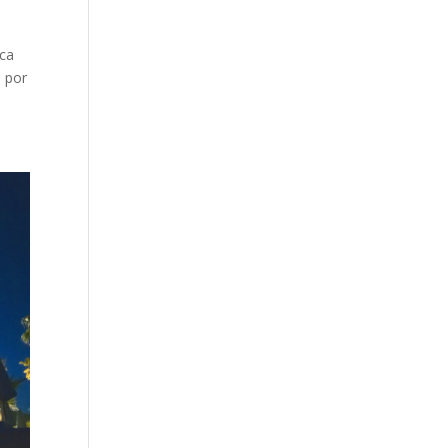
aca
o por