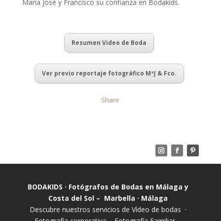
María José y Francisco su confianza en Bodakids.
Resumen Video de Boda
Ver previo reportaje fotográfico MªJ & Fco.
Share
BODAKIDS · Fotógrafos de Bodas en Málaga y
Costa del Sol – Marbella · Málaga
Descubre nuestros servicios de
Vídeo de bodas
·
Fotografía corporativa
–
Fotografía Familiar
–