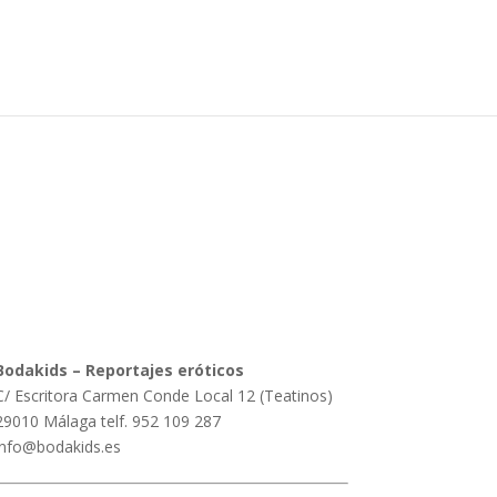
Bodakids – Reportajes eróticos
C/ Escritora Carmen Conde Local 12 (Teatinos)
29010 Málaga telf. 952 109 287
info@bodakids.es