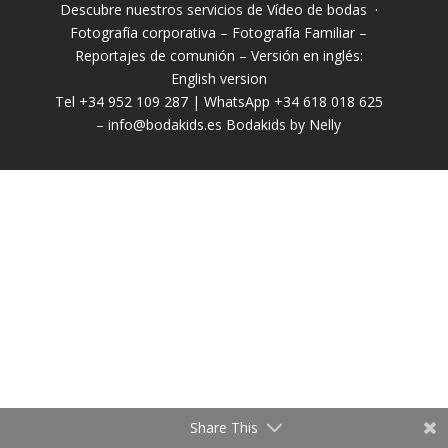
Descubre nuestros servicios de
Vídeo de bodas
·
Fotografía corporativa
–
Fotografía Familiar
–
Reportajes de comunión
– Versión en inglés:
English version
Tel +34 952 109 287 | WhatsApp +34 618 018 625
–
info@bodakids.es
Bodakids by Nelly
Share This