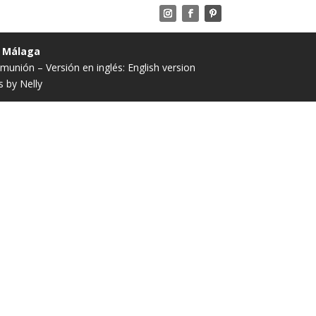
· Málaga
comunión
– Versión en inglés:
English version
 by Nelly