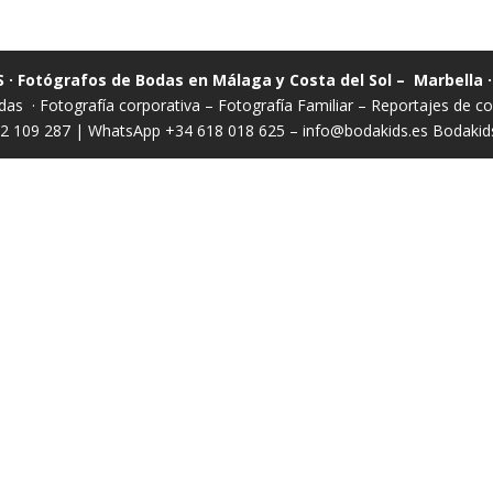
 · Fotógrafos de Bodas en Málaga y Costa del Sol – Marbella 
das
·
Fotografía corporativa
–
Fotografía Familiar
–
Reportajes de 
52 109 287 | WhatsApp +34 618 018 625 –
info@bodakids.es
Bodakids