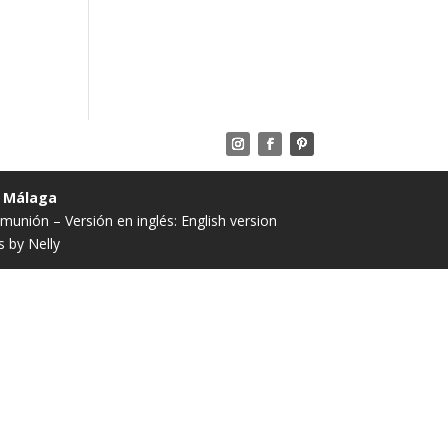
· Málaga
comunión
– Versión en inglés:
English version
 by Nelly