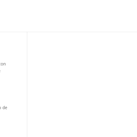
 con
e
o de