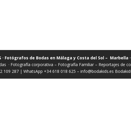
 · Fotógrafos de Bodas en Málaga y Costa del Sol – Marbella 
das
·
Fotografía corporativa
–
Fotografía Familiar
–
Reportajes de 
52 109 287 | WhatsApp +34 618 018 625 –
info@bodakids.es
Bodakids